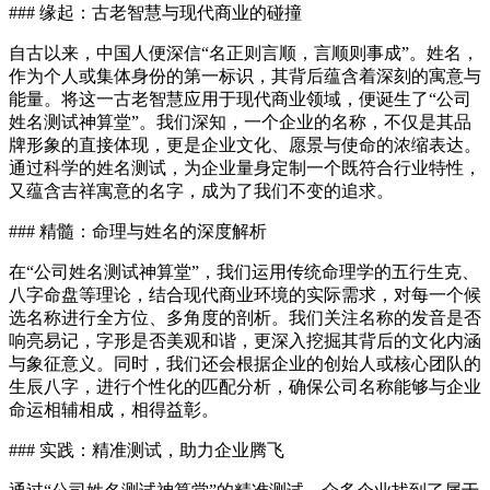
### 缘起：古老智慧与现代商业的碰撞
自古以来，中国人便深信“名正则言顺，言顺则事成”。姓名，
作为个人或集体身份的第一标识，其背后蕴含着深刻的寓意与
能量。将这一古老智慧应用于现代商业领域，便诞生了“公司
姓名测试神算堂”。我们深知，一个企业的名称，不仅是其品
牌形象的直接体现，更是企业文化、愿景与使命的浓缩表达。
通过科学的姓名测试，为企业量身定制一个既符合行业特性，
又蕴含吉祥寓意的名字，成为了我们不变的追求。
### 精髓：命理与姓名的深度解析
在“公司姓名测试神算堂”，我们运用传统命理学的五行生克、
八字命盘等理论，结合现代商业环境的实际需求，对每一个候
选名称进行全方位、多角度的剖析。我们关注名称的发音是否
响亮易记，字形是否美观和谐，更深入挖掘其背后的文化内涵
与象征意义。同时，我们还会根据企业的创始人或核心团队的
生辰八字，进行个性化的匹配分析，确保公司名称能够与企业
命运相辅相成，相得益彰。
### 实践：精准测试，助力企业腾飞