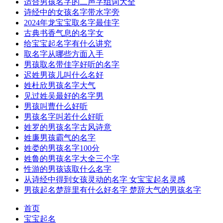
适合男孩名字的二声字组词大全
诗经中的女孩名字带水字旁
2024年龙宝宝取名字最佳字
古典书香气息的名字女
给宝宝起名字有什么讲究
取名字从哪些方面入手
男孩取名带佳字好听的名字
迟姓男孩儿叫什么名好
姓杜欣男孩名字大气
见过姓吴最好的名字男
男孩叫曹什么好听
男孩名字叫若什么好听
姓罗的男孩名字古风诗意
姓廉男孩霸气的名字
姓娄的男孩名字100分
姓鲁的男孩名字大全三个字
性游的男孩该取什么名字
从诗经中得到女孩灵动的名字 女宝宝起名灵感
男孩起名楚辞里有什么好名字 楚辞大气的男孩名字
首页
宝宝起名