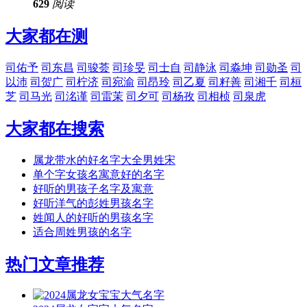
629
阅读
大家都在测
司佑予
司东昌
司骏荟
司珍旻
司士自
司静泳
司淼坤
司勋圣
司
以沛
司贺广
司柠济
司宛渝
司昂玲
司乙夏
司籽善
司湘千
司桓
芝
司马光
司洺谨
司雷茉
司夕可
司杨孜
司相桢
司泉虎
大家都在搜索
属龙带水的好名字大全男姓宋
单个字女孩名寓意好的名字
好听的男孩子名字及寓意
好听洋气的彭姓男孩名字
姓闻人的好听的男孩名字
适合周姓男孩的名字
热门文章推荐