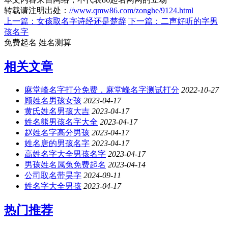
转载请注明出处：
//www.qmw86.com/zonghe/9124.html
上一篇：女孩取名字诗经还是楚辞
下一篇：二声好听的字男
孩名字
免费起名
姓名测算
相关文章
麻堂峰名字打分免费，麻堂峰名字测试打分
2022-10-27
顾姓名男孩女孩
2023-04-17
黄氏姓名男孩大吉
2023-04-17
姓名熊男孩名字大全
2023-04-17
赵姓名字高分男孩
2023-04-17
姓名唐的男孩名字
2023-04-17
高姓名字大全男孩名字
2023-04-17
男孩姓名属兔免费起名
2023-04-14
公司取名带昊字
2024-09-11
姓名字大全男孩
2023-04-17
热门推荐