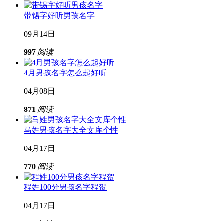
带锡字好听男孩名字
09月14日
997
阅读
4月男孩名字怎么起好听
04月08日
871
阅读
马姓男孩名字大全文库个性
04月17日
770
阅读
程姓100分男孩名字程贺
04月17日