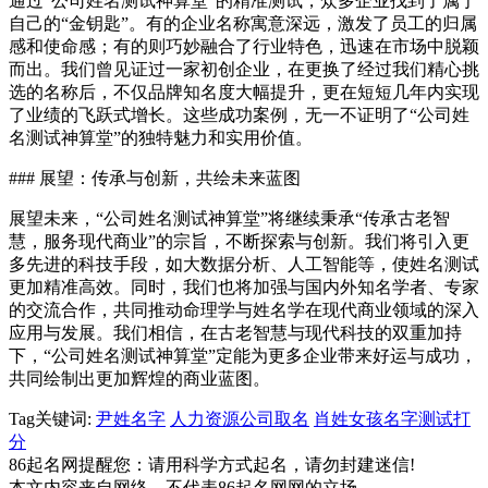
通过“公司姓名测试神算堂”的精准测试，众多企业找到了属于
自己的“金钥匙”。有的企业名称寓意深远，激发了员工的归属
感和使命感；有的则巧妙融合了行业特色，迅速在市场中脱颖
而出。我们曾见证过一家初创企业，在更换了经过我们精心挑
选的名称后，不仅品牌知名度大幅提升，更在短短几年内实现
了业绩的飞跃式增长。这些成功案例，无一不证明了“公司姓
名测试神算堂”的独特魅力和实用价值。
### 展望：传承与创新，共绘未来蓝图
展望未来，“公司姓名测试神算堂”将继续秉承“传承古老智
慧，服务现代商业”的宗旨，不断探索与创新。我们将引入更
多先进的科技手段，如大数据分析、人工智能等，使姓名测试
更加精准高效。同时，我们也将加强与国内外知名学者、专家
的交流合作，共同推动命理学与姓名学在现代商业领域的深入
应用与发展。我们相信，在古老智慧与现代科技的双重加持
下，“公司姓名测试神算堂”定能为更多企业带来好运与成功，
共同绘制出更加辉煌的商业蓝图。
Tag关键词:
尹姓名字
人力资源公司取名
肖姓女孩名字测试打
分
86起名网提醒您：请用科学方式起名，请勿封建迷信!
本文内容来自网络，不代表86起名网网的立场