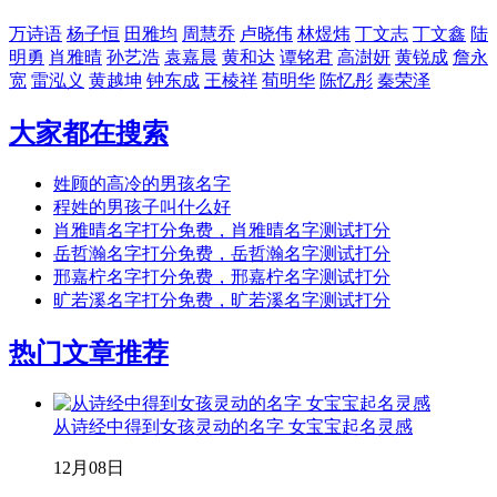
万诗语
杨子恒
田雅均
周慧乔
卢晓伟
林煜炜
丁文志
丁文鑫
陆
明勇
肖雅晴
孙艺浩
袁嘉晨
黄和达
谭铭君
高澍妍
黄锐成
詹永
宽
雷泓义
黄越坤
钟东成
王棱祥
荀明华
陈忆彤
秦荣泽
大家都在搜索
姓顾的高冷的男孩名字
程姓的男孩子叫什么好
肖雅晴名字打分免费，肖雅晴名字测试打分
岳哲瀚名字打分免费，岳哲瀚名字测试打分
邢嘉柠名字打分免费，邢嘉柠名字测试打分
旷若溪名字打分免费，旷若溪名字测试打分
热门文章推荐
从诗经中得到女孩灵动的名字 女宝宝起名灵感
12月08日