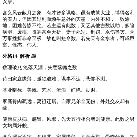
安康。
含义
风云蔽月之象，有才智多谋略。虽有成就大业，博得名利
的实力，但因其过刚而频生意外的灾患，内外不和，一败涂
地，困难苦惨不绝。若主运有此数，又乏其他吉数以助，多陷
病弱、废疾、孤寡甚至夭折、妻子死别、刑罚、杀伤等灾。为
万事挫折非命至极，故也叫短命数。若先天有金水者，可成巨
富、怪杰、伟人。
外格14· 解析
凶
数理
破兆 沦落天涯，失意落魄之数
诗曰
家庭缘薄，孤独遭难，谋事不达，悲惨不测。
基业
暗禄、美貌、艺术、流浪、红艳、劫财。
家庭
骨肉疏远，离祖迁居。自家兄弟全无份，外处交友却有
缘。
健康
皮肤病、感冒、风邪，先天五行相合者则健康。此数之男
女均属好貌。
含义
浮沉不定，多破兆。家属缘薄，六亲无靠，骨肉分离，丧