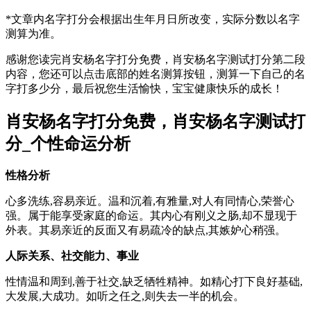
*文章内名字打分会根据出生年月日所改变，实际分数以
名字
测算
为准。
感谢您读完肖安杨名字打分免费，肖安杨名字测试打分第二段
内容，您还可以点击底部的
姓名测算按钮
，测算一下自己的名
字打多少分，最后祝您生活愉快，宝宝健康快乐的成长！
肖安杨名字打分免费，肖安杨名字测试打
分_个性命运分析
性格分析
心多洗练,容易亲近。温和沉着,有雅量,对人有同情心,荣誉心
强。属于能享受家庭的命运。其内心有刚义之肠,却不显现于
外表。其易亲近的反面又有易疏冷的缺点,其嫉妒心稍强。
人际关系、社交能力、事业
性情温和周到,善于社交,缺乏牺牲精神。如精心打下良好基础,
大发展,大成功。如听之任之,则失去一半的机会。