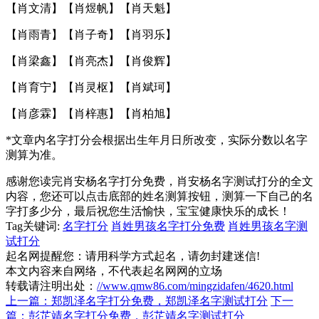
【
肖文清
】【
肖煜帆
】【
肖天魁
】
【
肖雨青
】【
肖子奇
】【
肖羽乐
】
【
肖梁鑫
】【
肖亮杰
】【
肖俊辉
】
【
肖育宁
】【
肖灵枢
】【
肖斌珂
】
【
肖彦霖
】【
肖梓惠
】【
肖柏旭
】
*文章内名字打分会根据出生年月日所改变，实际分数以
名字
测算
为准。
感谢您读完肖安杨名字打分免费，肖安杨名字测试打分的全文
内容，您还可以点击底部的
姓名测算按钮
，测算一下自己的名
字打多少分，最后祝您生活愉快，宝宝健康快乐的成长！
Tag关键词:
名字打分
肖姓男孩名字打分免费
肖姓男孩名字测
试打分
起名网提醒您：请用科学方式起名，请勿封建迷信!
本文内容来自网络，不代表起名网网的立场
转载请注明出处：
//www.qmw86.com/mingzidafen/4620.html
上一篇：郑凯泽名字打分免费，郑凯泽名字测试打分
下一
篇：彭芷靖名字打分免费，彭芷靖名字测试打分