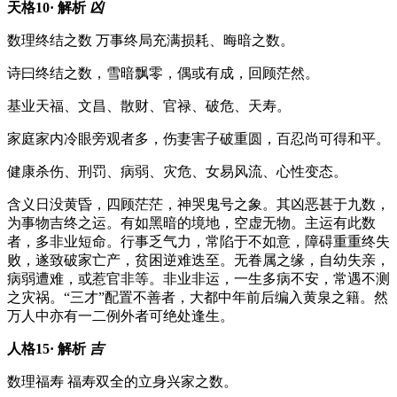
天格10· 解析
凶
数理
终结之数 万事终局充满损耗、晦暗之数。
诗曰
终结之数，雪暗飘零，偶或有成，回顾茫然。
基业
天福、文昌、散财、官禄、破危、天寿。
家庭
家内冷眼旁观者多，伤妻害子破重圆，百忍尚可得和平。
健康
杀伤、刑罚、病弱、灾危、女易风流、心性变态。
含义
日没黄昏，四顾茫茫，神哭鬼号之象。其凶恶甚于九数，
为事物吉终之运。有如黑暗的境地，空虚无物。主运有此数
者，多非业短命。行事乏气力，常陷于不如意，障碍重重终失
败，遂致破家亡产，贫困逆难迭至。无眷属之缘，自幼失亲，
病弱遭难，或惹官非等。非业非运，一生多病不安，常遇不测
之灾祸。“三才”配置不善者，大都中年前后编入黄泉之籍。然
万人中亦有一二例外者可绝处逢生。
人格15· 解析
吉
数理
福寿 福寿双全的立身兴家之数。