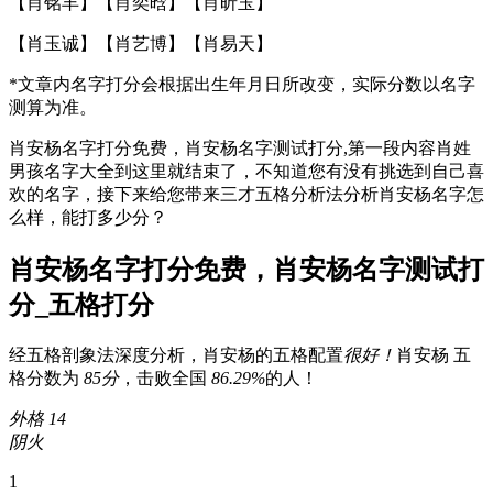
【
肖铭丰
】【
肖奕晗
】【
肖昕玉
】
【
肖玉诚
】【
肖艺博
】【
肖易天
】
*文章内名字打分会根据出生年月日所改变，实际分数以
名字
测算
为准。
肖安杨名字打分免费，肖安杨名字测试打分,第一段内容肖姓
男孩名字大全到这里就结束了，不知道您有没有挑选到自己喜
欢的名字，接下来给您带来三才五格分析法分析肖安杨名字怎
么样，能打多少分？
肖安杨名字打分免费，肖安杨名字测试打
分_五格打分
经五格剖象法深度分析，
肖安杨
的五格配置
很好！
肖安杨
五
格分数为
85分
，击败全国
86.29%
的人！
外格 14
阴火
1