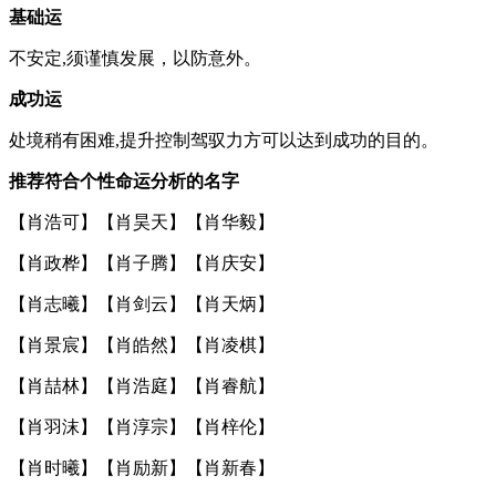
基础运
不安定,须谨慎发展，以防意外。
成功运
处境稍有困难,提升控制驾驭力方可以达到成功的目的。
推荐符合个性命运分析的名字
【
肖浩可
】【
肖昊天
】【
肖华毅
】
【
肖政桦
】【
肖子腾
】【
肖庆安
】
【
肖志曦
】【
肖剑云
】【
肖天炳
】
【
肖景宸
】【
肖皓然
】【
肖凌棋
】
【
肖喆林
】【
肖浩庭
】【
肖睿航
】
【
肖羽沫
】【
肖淳宗
】【
肖梓伦
】
【
肖时曦
】【
肖励新
】【
肖新春
】