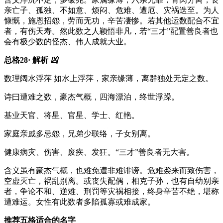
亲亡子、孤独、不如意、烦闷、危难、遭厄、灾祸迭至。为人
慷慨，施恩招怨，劳而无功，辛苦凄惨。若其他运数配合不宜
者，有伤天寿。然此数之人颖悟非凡，若“三才”配置善良者也
会有极少数的怪杰、伟人成就大业。
总格28· 解析
凶
数理
阔水浮萍 如水上浮萍，家亲缘薄，离群独处无定之数。
诗曰
遭难之数，豪杰气概，四海漂泊，终世浮躁。
基业
天官、将星、官星、学士、红艳。
家庭
亲戚多忌怨，兄弟少联络，子女别离。
健康
病灾、伤害、废疾、发狂。“三才”善良者无大害。
含义
虽有豪杰气概，也难免遭非难诽谤。危难袭来而致伤害，
空虚灭亡，祸乱别离。或丧失配偶，相克子孙，也有自幼别亲
者，争论不和、逆难、刑罚等灾祸相接，终身辛苦不绝，堪称
遭难运。女性有此数者多陷孤寡或难成家。
推荐五格适合的名字