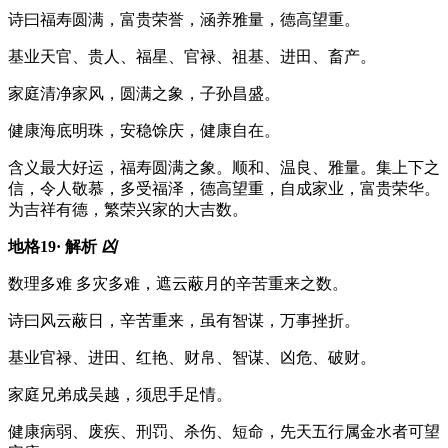
诗曰
福寿圆满，富贵荣誉，涵养雅量，德高望重。
基业
天官、贵人、福星、官禄、祖基、进田、畜产。
家庭
清净家风，圆满之象，子孙昌盛。
健康
海底明珠，安稳馀庆，健康自在。
含义
最大好运，福寿圆满之象。顺和、温良、雅量。集上下之
信，令人敬慕，多受福泽，德高望重，自成家业，富贵荣华。
为吉祥有德，繁荣兴家的大吉数。
地格19· 解析
凶
数理
多难 多灾多难，遮云蔽月的辛苦重来之数。
诗曰
风云蔽日，辛苦重来，虽有智谋，万事挫折。
基业
官禄、进田、红艳、财帛、智谋、凶危、破财。
家庭
兄弟成吴越，须思手足情。
健康
病弱、废疾、刑罚、杀伤、短命，先天五行属金水者可望