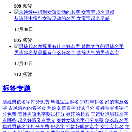
909
阅读
从诗经中得到女孩灵动的名字 女宝宝起名灵感
12月08日
805
阅读
男孩起名楚辞里有什么好名字 楚辞大气的男孩名字
12月01日
712
阅读
标签专题
裴姓男孩名字打分免费
毕姓宝宝起名
2022年起名
好的寓意名
字
古风清雅的名字女
焦姓女孩名字测试打分
黄姓宝宝名字打
分免费
菅姓男孩名字测试打分
姓汪的起名
官运财运男孩名字
有哪些
起名好听又有意义
秦姓女孩名字打分免费
怎么取名字
焦姓男孩名字打分免费
好名字
押韵好听的名字
女宝宝起名
卞