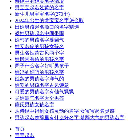
诗经中的绝美名字清冷
男宝宝起名姓黄的名字
新生儿男宝宝名字(270个)
2024年出生的龙宝宝名字怎么取
田姓男孩起名顺口的名字精选
梁姓男孩起名中间带雨
姓韩的男孩名字要霸气
姓安名俊的男孩女孩名
男生名姓萧古风两个字
姓殷带有佑的男孩名字
周子什么名字好听男孩子
姓冯的好听的男孩名字
姓魏的男孩名字洋气的
姓罗的男孩名字古风诗意
可爱的男孩名字有仙气飘飘
吴姓霸气名字大全男孩
廉氏男孩女孩名字
从诗经中得到女孩灵动的名字 女宝宝起名灵感
男孩起名楚辞里有什么好名字 楚辞大气的男孩名字
首页
宝宝起名