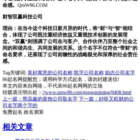
命感。
QmW86.COM
财智双赢科技公司
理由：在当今这个科技日新月异的时代，将“财”与“智”相结
合，体现了公司既注重经济效益又重视技术创新的发展理
念。“双赢”则强调了公司在与客户、合作伙伴乃至整个社会之
间的和谐共生、共同发展的关系。这个名字不仅符合“带财”的
命名要求，还展现了公司前瞻性的战略眼光和深厚的社会责任
感。
Tag关键词:
美好寓意的公司名称
凯字公司名称
励志公司名字
86起名网提醒您：请用科学方式起名，请勿封建迷信!
本文内容来自网络，不代表86起名网网的立场
转载请注明出处：
//www.qmw86.com/gongsiqiming/9408.html
上一篇：带晶鑫的装饰公司取名字
下一篇：好听又旺财的公
司名字两个字的
免费起名
姓名测算
相关文章