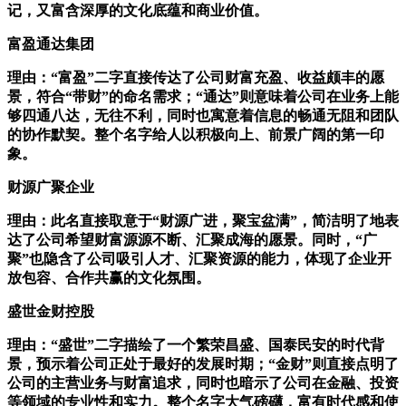
记，又富含深厚的文化底蕴和商业价值。
富盈通达集团
理由：“富盈”二字直接传达了公司财富充盈、收益颇丰的愿
景，符合“带财”的命名需求；“通达”则意味着公司在业务上能
够四通八达，无往不利，同时也寓意着信息的畅通无阻和团队
的协作默契。整个名字给人以积极向上、前景广阔的第一印
象。
财源广聚企业
理由：此名直接取意于“财源广进，聚宝盆满”，简洁明了地表
达了公司希望财富源源不断、汇聚成海的愿景。同时，“广
聚”也隐含了公司吸引人才、汇聚资源的能力，体现了企业开
放包容、合作共赢的文化氛围。
盛世金财控股
理由：“盛世”二字描绘了一个繁荣昌盛、国泰民安的时代背
景，预示着公司正处于最好的发展时期；“金财”则直接点明了
公司的主营业务与财富追求，同时也暗示了公司在金融、投资
等领域的专业性和实力。整个名字大气磅礴，富有时代感和使