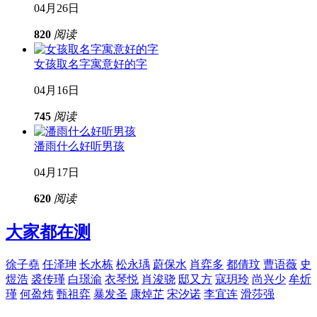
04月26日
820
阅读
女孩取名字寓意好的字
04月16日
745
阅读
潘雨什么好听男孩
04月17日
620
阅读
大家都在测
徐子堯
任泽珅
长水栋
松永瑀
蔚保水
肖弈多
都倩玟
曹语薇
史
煜浩
裘传瑾
白璟渝
衣琴悦
肖浚骁
邸又方
寇玥玲
尚兴少
牟炘
瑾
何盈炜
甄祖弈
暴发圣
康焯芷
宋汐诺
李宜连
滑莎强