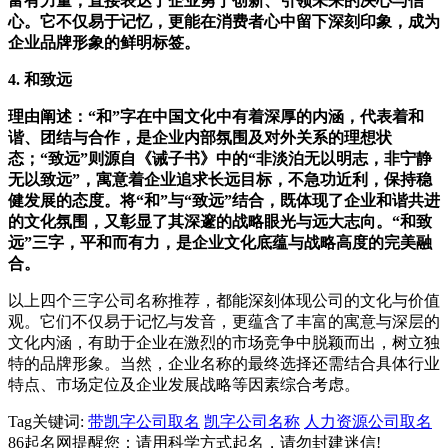
富有力量，直接表达了企业勇于创新、引领未来的决心与信
心。它不仅易于记忆，更能在消费者心中留下深刻印象，成为
企业品牌形象的鲜明标签。
4. 和致远
理由阐述：“和”字在中国文化中有着深厚的内涵，代表着和
谐、团结与合作，是企业内部氛围及对外关系的理想状
态；“致远”则源自《诫子书》中的“非淡泊无以明志，非宁静
无以致远”，寓意着企业追求长远目标，不急功近利，保持稳
健发展的态度。将“和”与“致远”结合，既体现了企业和谐共进
的文化氛围，又彰显了其深邃的战略眼光与远大志向。“和致
远”三字，平和而有力，是企业文化底蕴与战略高度的完美融
合。
以上四个三字公司名称推荐，都能深刻体现公司的文化与价值
观。它们不仅易于记忆与发音，更蕴含了丰富的寓意与深层的
文化内涵，有助于企业在激烈的市场竞争中脱颖而出，树立独
特的品牌形象。当然，企业名称的最终选择还需结合具体行业
特点、市场定位及企业发展战略等因素综合考虑。
Tag关键词:
带凯字公司取名
凯字公司名称
人力资源公司取名
86起名网提醒您：请用科学方式起名，请勿封建迷信!