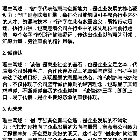
理由阐述：“智”字代表智慧与创新能力，是企业发展的核心驱
动力；“汇”则意味着汇聚，象征公司能够吸引并整合行业内外
的人才、资源与技术；“行”字在此有多重含义，既指行动迅
速、执行力强，也寓意着公司在行业中的领先地位与前行趋
势。整个名字“智汇行”简洁易记，传达出企业以智慧为引领，
汇聚力量，勇往直前的精神风貌。
2. 诚信达
理由阐述：“诚信”是商业社会的基石，也是企业立足之本，代
表着公司对待客户、合作伙伴及员工的真诚与信誉；“达”字则
表达了达成目标、实现愿景的意愿与决心。将“诚信”与“达”结
合，不仅体现了公司坚守诚信原则的经营理念，也彰显了其追
求卓越、不断超越自我的企业精神。“诚信达”三字，朗朗上
口，易于传播，是企业良好形象的直接体现。
3. 创未来
理由阐述：“创”字强调创新与创造，是企业发展的不竭动
力；“未来”则指向了企业发展的方向与愿景，寓意着公司致力
于探索未知，开创更加美好的明天。这个名字“创未来”简洁而