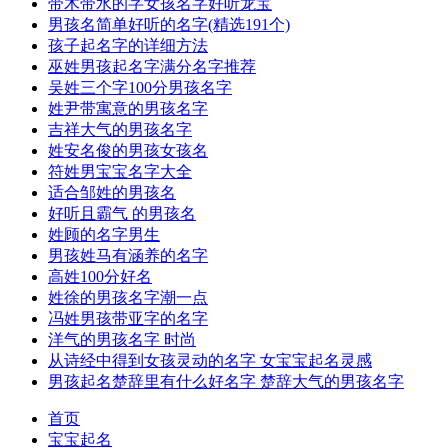
带木带水的字女孩名字好听龙宝
男孩名简单好听的名字(精选191个)
孩子起名字的详细方法
巫姓男孩起名字满分名字推荐
吴姓三个字100分男孩名字
姓尹带寓意的男孩名字
吉祥大气的男孩名字
姓安名俊的男孩女孩名
符姓男宝宝名字大全
适合邹姓的男孩名
好听且霸气 的男孩名
姓顾的名字男生
男孩姓马有涵养的名字
高姓100分好名
姓徐的男孩名字潮一点
冯姓男孩带亚字的名字
洋气的男孩名字 时尚
从诗经中得到女孩灵动的名字 女宝宝起名灵感
男孩起名楚辞里有什么好名字 楚辞大气的男孩名字
首页
宝宝起名