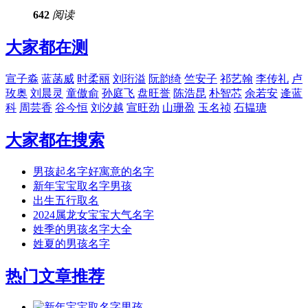
642
阅读
大家都在测
宣子淼
蓝菡威
时柔丽
刘珩溢
阮韵绮
竺安子
祁艺翰
李传礼
卢
玫奥
刘晨灵
童傲俞
孙庭飞
盘旺誉
陈浩昆
朴智芯
余若安
逄蓝
科
周芸香
谷今恒
刘汐越
宣旺劲
山珊盈
玉名祯
石韫瑭
大家都在搜索
男孩起名字好寓意的名字
新年宝宝取名字男孩
出生五行取名
2024属龙女宝宝大气名字
姓季的男孩名字大全
姓夏的男孩名字
热门文章推荐