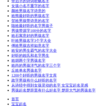
带启字的诗词歌赋名字
女孩小名不重字的名字
颜姓男孩名字诗意的
姓熊最好听的男孩名字
贺姓男孩带诗意的名字
陆姓最好听的名字男孩子
男孩带源字100分的名字
姓石寓意好的男孩名字
叶姓男孩名字3个字大全
傅姓男孩吉祥如意名字
姓安的男生霸气的名字大全
好听的姓氏和名字男生
姓胡两个字男孩名字
姓尚的男孩洋气的名字三个字
丘姓单名男孩名字
1200个好听的男孩名字文库
政字男孩有什么好听的名字
从诗经中得到女孩灵动的名字 女宝宝起名灵感
男孩起名楚辞里有什么好名字 楚辞大气的男孩名字
首页
宝宝起名