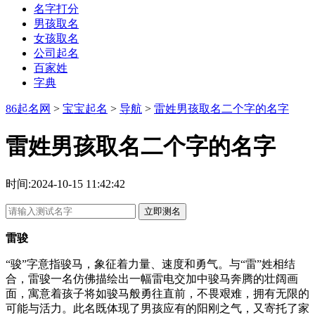
名字打分
男孩取名
女孩取名
公司起名
百家姓
字典
86起名网
>
宝宝起名
>
导航
>
雷姓男孩取名二个字的名字
雷姓男孩取名二个字的名字
时间:2024-10-15 11:42:42
立即测名
雷骏
“骏”字意指骏马，象征着力量、速度和勇气。与“雷”姓相结
合，雷骏一名仿佛描绘出一幅雷电交加中骏马奔腾的壮阔画
面，寓意着孩子将如骏马般勇往直前，不畏艰难，拥有无限的
可能与活力。此名既体现了男孩应有的阳刚之气，又寄托了家