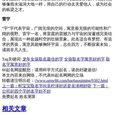
够像雨水滋润大地一样，用自己的行动去关爱他人，成为社会
的栋梁之才。
雷宇
“宇”字代表宇宙，广阔无垠的空间，寓意着无限的可能性和广
阔的视野。雷宇一名，将雷霆的震撼力与宇宙的深邃感完美结
合，展现出一种超越时空的壮丽景象。此名适合有梦想、有追
求的男孩，寓意其能够胸怀宇宙，志在四方，不断探索未知，
成就非凡人生。
Tag关键词:
龙年女孩取名最佳的字
女孩取名字寓意好的字
取
名字寓意好的字
86起名网提醒您：请用科学方式起名，请勿封建迷信!
本文内容来自网络，不代表86起名网网的立场
转载请注明出处：
//www.qmw86.com/baobaoqiming/9382.html
上一篇：蛇宝宝取名字叫吴柠泽好还是吴泽栩好听
下一篇：
公司起四个字的名字好不好
免费起名
姓名测算
相关文章