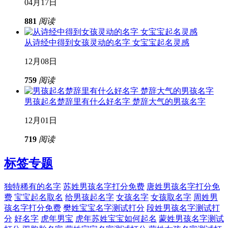
04月17日
881
阅读
从诗经中得到女孩灵动的名字 女宝宝起名灵感
12月08日
759
阅读
男孩起名楚辞里有什么好名字 楚辞大气的男孩名字
12月01日
719
阅读
标签专题
独特稀有的名字
苏姓男孩名字打分免费
唐姓男孩名字打分免
费
宝宝起名取名
给男孩起名字
女孩名字
女孩取名字
周姓男
孩名字打分免费
樊姓宝宝名字测试打分
段姓男孩名字测试打
分
好名字
虎年男宝
虎年苏姓宝宝如何起名
蒙姓男孩名字测试