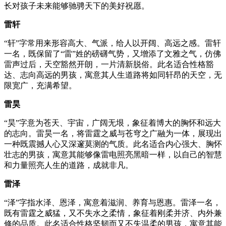
长对孩子未来能够驰骋天下的美好祝愿。
雷轩
“轩”字常用来形容高大、气派，给人以开阔、高远之感。雷轩
一名，既保留了“雷”姓的磅礴气势，又增添了文雅之气，仿佛
雷声过后，天空豁然开朗，一片清新脱俗。此名适合性格豁
达、志向高远的男孩，寓意其人生道路将如同轩昂的天空，无
限宽广，充满希望。
雷昊
“昊”字意为苍天、宇宙，广阔无垠，象征着博大的胸怀和远大
的志向。雷昊一名，将雷霆之威与苍穹之广融为一体，展现出
一种既震撼人心又深邃莫测的气质。此名适合内心强大、胸怀
壮志的男孩，寓意其能够像雷电照亮黑暗一样，以自己的智慧
和力量照亮人生的道路，成就非凡。
雷泽
“泽”字指水泽、恩泽，寓意着滋润、养育与恩惠。雷泽一名，
既有雷霆之威猛，又不失水之柔情，象征着刚柔并济、内外兼
修的品质。此名适合性格坚韧而又不失温柔的男孩，寓意其能