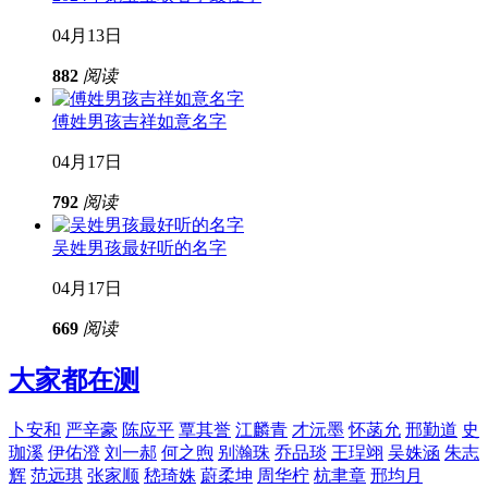
04月13日
882
阅读
傅姓男孩吉祥如意名字
04月17日
792
阅读
吴姓男孩最好听的名字
04月17日
669
阅读
大家都在测
卜安和
严辛豪
陈应平
覃其誉
江麟青
才沅墨
怀菡允
邢勤道
史
珈溪
伊佑澄
刘一郝
何之煦
别瀚珠
乔品琰
王珵翊
吴姝涵
朱志
辉
范远琪
张家顺
嵇琦姝
蔚柔坤
周华柠
杭聿章
邢均月